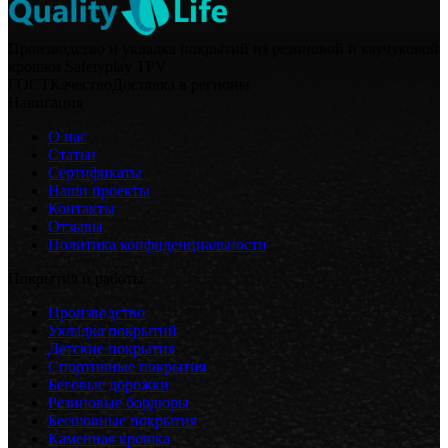
Производство и укладка покрытий из резиновой и каучуковой
крошки Safetyplay TPV
ГОСТ
Качество
Доставка в регионы
Навигация
О нас
Статьи
Сертификаты
Наши проекты
Контакты
Отзывы
Политика конфиденциальности
Покрытия и работы
Производство
Укладка покрытий
Детские покрытия
Спортивные покрытия
Беговые дорожки
Резиновые бордюры
Бесшовные покрытия
Каменная крошка