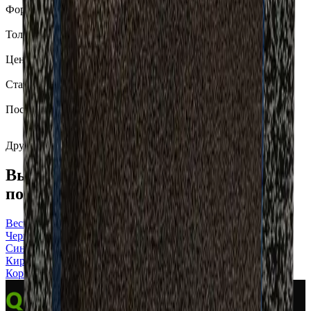
Формат
500x200/210x50 мм
Толщина
50 мм
Цена
по запросу
Статус
под заказ
Поставка
партиями под объект
Другие цвета
Выберите резиновый бордюр под
покрытие
Весь каталог
Черный резиновый бордюр
Синий резиновый бордюр
Кирпичный резиновый бордюр
Коричневый резиновый бордюр