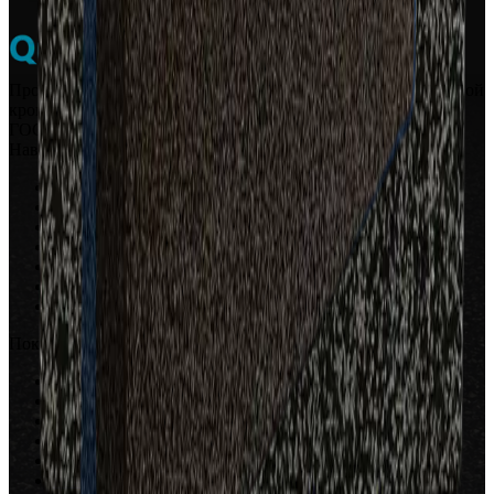
Производство и укладка покрытий из резиновой и каучуковой
крошки Safetyplay TPV
ГОСТ
Качество
Доставка в регионы
Навигация
О нас
Статьи
Сертификаты
Наши проекты
Контакты
Отзывы
Политика конфиденциальности
Покрытия и работы
Производство
Укладка покрытий
Детские покрытия
Спортивные покрытия
Беговые дорожки
Резиновые бордюры