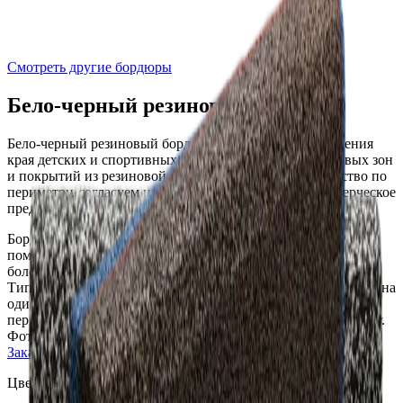
Смотреть другие бордюры
Бело-черный резиновый бордюр
Бело-черный резиновый бордюр
подходит для оформления
края детских и спортивных площадок, дорожек, дворовых зон
и покрытий из резиновой крошки. Рассчитаем количество по
периметру, согласуем цвет партии и подготовим коммерческое
предложение с доставкой или монтажом.
Бордюр закрывает переход между покрытием и основанием,
помогает удерживать геометрию периметра и делает кромку
более безопасной для детских и спортивных зон.
Типовой расчет для элементов длиной 500 мм: два бордюра на
один погонный метр. Для точного предложения нужны
периметр, основание, адрес объекта и требования к монтажу.
Фото товара:
Бело-черный резиновый бордюр
Заказать
Цвет
Бело-черный