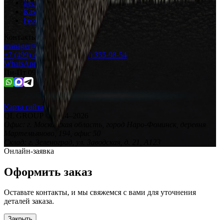
Бесшовные покрытия
Каменная крошка
Геопластика
Контакты
manager@tpvcrumb.ru
+7 (499) 444-15-30
+7 (999) 355-98-54
WhatsApp
Пн-Пт 09:00 - 18:00
Карта сайта
QL GROUP
© 2014–
2026
Офис:
г. Московская область, город Наро-Фоминск, деревня
Мартемьяново, 194, офис 50
Склад:
г. Зеленоград, ул. Заводская, д. 21, А123
Онлайн-заявка
Оформить заказ
Оставьте контакты, и мы свяжемся с вами для уточнения
деталей заказа.
Закрыть